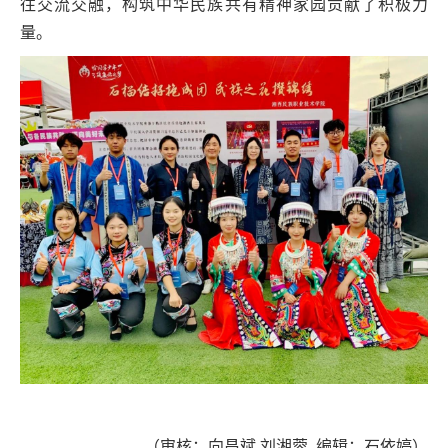
往交流交融，构筑中华民族共有精神家园贡献了积极力
量。
（审核：向昌斌 刘湘蓉 编辑：石依婷）