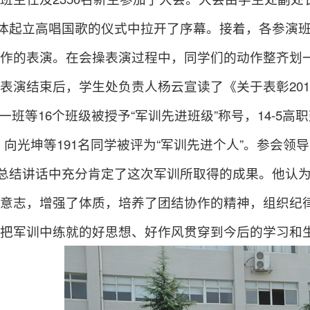
体起立高唱国歌
的
仪式中拉开了序幕。接着，各参演
作的表演。在会操表演过程中，同学们的
动作整齐
划
表演结束后，学生处负责人杨云宣读了《关于表彰20
修一班等16个班级被授予“军训先进班级”称号，14-5
，向光坤等191名同学被评为“军训先进个人”。参会领导
总结讲话中充分肯定了这次军训所取得的成果。他认
意志，增强了体质，培养了团结协作的精神，组织纪
把军训中练就的好思想、好作风贯穿到今后的学习和