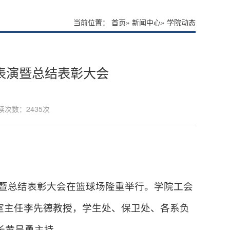
当前位置：
首页
»
新闻中心
» 学院动态
操表演暨总结表彰大会
读次数：
2435次
演暨总结表彰大会在篮球场隆重举行。
学
院工会
室主任李先德教授
，学生处、保卫处、各系负
长黄呈勇主持。