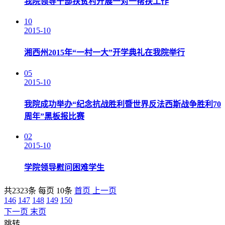
我院领导干部扶贫村开展一对一帮扶工作
10
2015-10
湘西州2015年“一村一大”开学典礼在我院举行
05
2015-10
我院成功举办“纪念抗战胜利暨世界反法西斯战争胜利70
周年”黑板报比赛
02
2015-10
学院领导慰问困难学生
共2323条
每页
10
条
首页
上一页
146
147
148
149
150
下一页
末页
跳转