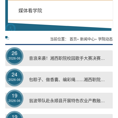
媒体看学院
当前位置：
首页
»
新闻中心
» 学院动态
26
音浪来袭！湘西职院校园歌手大赛决赛高燃现场回顾
2026-06
24
包粽子、做香囊、编彩绳……湘西职院的端午仪式感拉满！
2026-06
19
翁波带队赴永顺县开展特色农业产教融合发展调研
2026-06
19