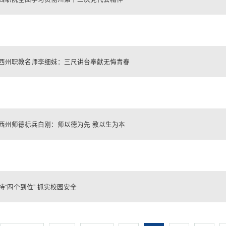
西州职教名师李细妹：三尺讲台奉献无悔青春
西州师德标兵白刚：师以德为先 教以生为本
持“四个到位” 抓实校园安全