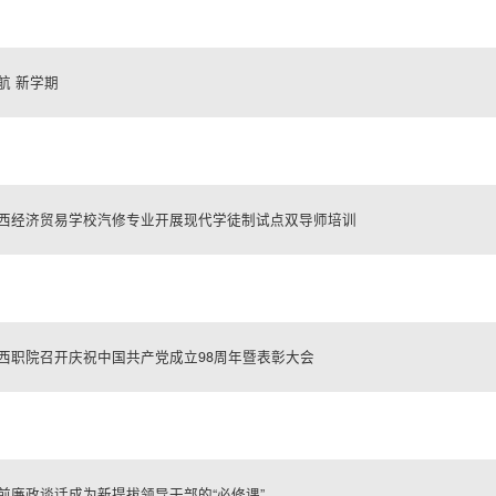
航 新学期
西经济贸易学校汽修专业开展现代学徒制试点双导师培训
西职院召开庆祝中国共产党成立98周年暨表彰大会
前廉政谈话成为新提拔领导干部的“必修课”