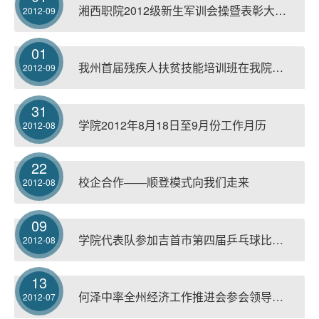
湘西职院2012级新生军训会操暨表彰大会隆重举行
2012-09
01
我州首届残疾人扶贫技能培训班在我院开班
2012-09
31
学院2012年8月18日至9月份工作月历
2012-08
22
校企合作——顺登模式向我们走来
2012-08
09
学院代表队参加吉首市第四届乒乓球比赛获佳绩
2012-08
13
何泽中率全州经济工作推进会参会领导莅临我院视察指导工作
2012-07